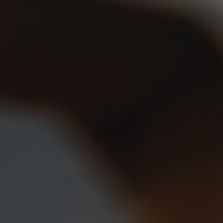
カタログダウンロード
車種検索
lia
China
詳しくはこちら
esia
Japan
sia
Cambodia
ealand
Philippines
pore
Taiwan (Province of China)
A
South Africa
America
United States