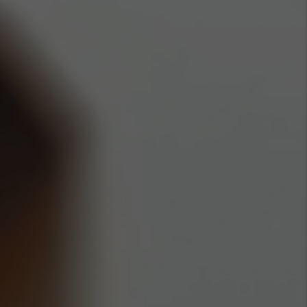
Hong Kong (Region of China)
Korea
Myanmar
Vietnam
Thailand
Kenya