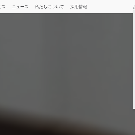
ビス
ニュース
私たちについて
採用情報
ル
建設用
一般貨物
産業用
長距離輸送
ＵＤオーナー向け
記事一覧
中型
UDロードサポート
お知らせ
August 04, 2026
令和8年熊本地震被害への支援について
詳しくはこちら
Press release
July 29, 2026
UDトラックス、大型トラック「クオン
ャブトラクタを追加
Condor
Select a Market
仕様一覧
詳しくはこちら
n
Press release
May 19, 2026
覧
いすゞとＵＤトラックス、「人とくるま
に出展