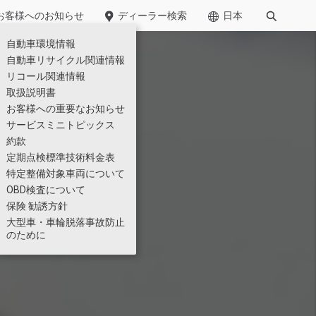
お客様への​お知らせ​
ディーラー検索
日本
自動車環境情報​
廃棄物管理
自動車リサイクル関連情報
リコール関連情報
小型
取扱説明書
お客様への重要なお知らせ
サービスミニトピックス
約款
定期点検標準技術料金表
特定整備対象車両について
OBD検査について
保険 勧誘方針
」に車両運搬用ショートキ
Kazet
大型車・車輪脱落事故防止
仕様一覧
のために
のテクノロジー展2026」