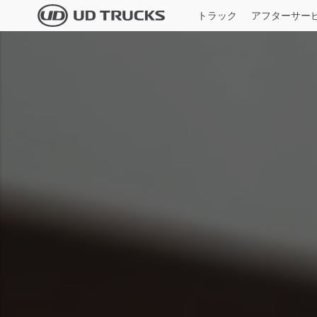
Skip
Video
トラック
アフターサー
to
file
main
すべてのモデ
content
検索
サービス
ニュース＆ストーリー
概要
本社新卒・第2新卒採用
大型
UD TRUST
ニュース一覧
企業情報
本社キャリア採用
UD純正部品
業界特集記事
サステナビリティ
技能系新卒採用
UD純正整備
メディアギャラリー
バリュー・企業文化
期間従業員採用
UDインフォメーションサービス
イノベーション
全国ディーラー採用
ＵＤフィナンシャルサービス
イベント
障がい者採用
Quo
MIMAMORI
ＵＤトラックス90周年
仕様一
Global
Global
一般事業者様専用スキャンツール/点検
整備情報