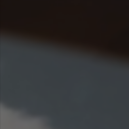
Asia Pacific
Austra
Indon
Malay
New Z
Singa
India
Africa and Middle East
MEEN
Egypt
Americas
Latin 