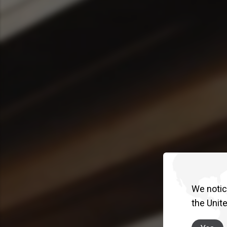
We notice
the Unit